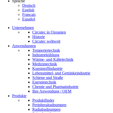
Sprache
Deutsch
English
Français
Español
Unternehmen
Circutec in Ozeanien
Historie
Circutec weltweit
Anwendungen
Temperiertechnik
Industriekühlung
Wärme- und Kältetechnik
Medizintechnik
Kunststoffindustrie
Lebensmittel- und Getränkeindustrie
Schiene und Straße
Energietechnik
Chemie und Pharmaindustrie
Ihre Anwendung / OEM
Produkte
Produktfinder
Peripheralradpumpen
Radialradpumpen