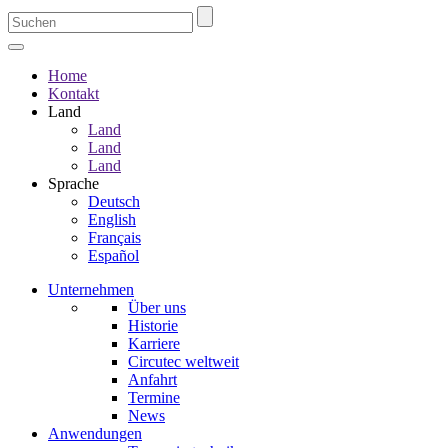
Home
Kontakt
Land
Land
Land
Land
Sprache
Deutsch
English
Français
Español
Unternehmen
Über uns
Historie
Karriere
Circutec weltweit
Anfahrt
Termine
News
Anwendungen