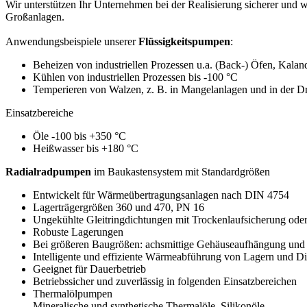
Wir unterstützen Ihr Unternehmen bei der Realisierung sicherer und wi
Großanlagen.
Anwendungsbeispiele unserer
Flüssigkeitspumpen
:
Beheizen von industriellen Prozessen u.a. (Back-) Öfen, Kalan
Kühlen von industriellen Prozessen bis -100 °C
Temperieren von Walzen, z. B. in Mangelanlagen und in der Dr
Einsatzbereiche
Öle -100 bis +350 °C
Heißwasser bis +180 °C
Radialradpumpen
im Baukastensystem mit Standardgrößen
Entwickelt für Wärmeübertragungsanlagen nach DIN 4754
Lagerträgergrößen 360 und 470, PN 16
Ungekühlte Gleitringdichtungen mit Trockenlaufsicherung od
Robuste Lagerungen
Bei größeren Baugrößen: achsmittige Gehäuseaufhängung und 
Intelligente und effiziente Wärmeabführung von Lagern und D
Geeignet für Dauerbetrieb
Betriebssicher und zuverlässig in folgenden Einsatzbereichen
Thermalölpumpen
Mineralische und synthetische Thermalöle, Silikonöle