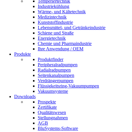
Temperiertechnik
Industriekühlung
Wärme- und Kältetechnik
Medizintechnik
Kunststoffindustrie
Lebensmittel- und Getränkeindustrie
Schiene und Straße
Energietechnik
Chemie und Pharmaindustrie
Ihre Anwendung / OEM
Produkte
Produktfinder
Peripheralradpumpen
Radialradpumpen
Seitenkanalpumpen
Verdrängerpumpen
Flüssigkeitsring-Vakuumpumpen
Vakuumsysteme
Downloads
Prospekte
Zertifikate
Qualitätswesen
Stellungnahmen
AGB
BluSystems-Software