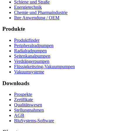
Schiene und Straße
Energietechnik
Chemie und Pharmaindustrie
Ihre Anwendung / OEM
Produkte
Produktfinder
Peripheralradpumpen
Radialradpumpen
Seitenkanalpumpen
Verdrängerpumpen
Flüssigkeitsring-Vakuumpumpen
Vakuumsysteme
Downloads
Prospekte
Zertifikate
Qualitätswesen
Stellungnahmen
AGB
BluSystems-Software