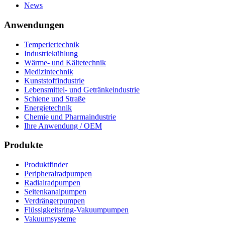
News
Anwendungen
Temperiertechnik
Industriekühlung
Wärme- und Kältetechnik
Medizintechnik
Kunststoffindustrie
Lebensmittel- und Getränkeindustrie
Schiene und Straße
Energietechnik
Chemie und Pharmaindustrie
Ihre Anwendung / OEM
Produkte
Produktfinder
Peripheralradpumpen
Radialradpumpen
Seitenkanalpumpen
Verdrängerpumpen
Flüssigkeitsring-Vakuumpumpen
Vakuumsysteme