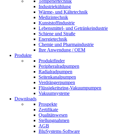
Temperiertechnik
Industriekühlung
Wärme- und Kältetechnik
Medizintechnik
Kunststoffindustrie
Lebensmittel- und Getränkeindustrie
Schiene und Straße
Energietechnik
Chemie und Pharmaindustrie
Ihre Anwendung / OEM
Produkte
Produktfinder
Peripheralradpumpen
Radialradpumpen
Seitenkanalpumpen
Verdrängerpumpen
Flüssigkeitsring-Vakuumpumpen
Vakuumsysteme
Downloads
Prospekte
Zertifikate
Qualitätswesen
Stellungnahmen
AGB
BluSystems-Software