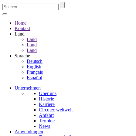
Home
Kontakt
Land
Land
Land
Land
Sprache
Deutsch
English
Français
Español
Unternehmen
Über uns
Historie
Karriere
Circutec weltweit
Anfahrt
Termine
News
Anwendungen