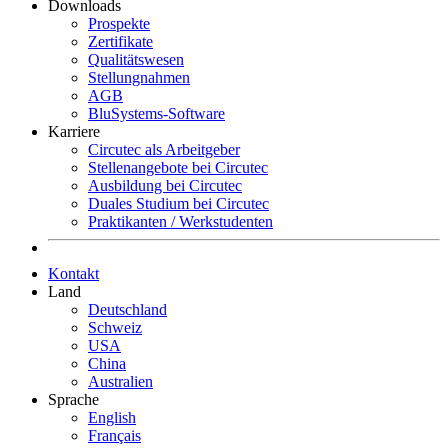
Downloads
Prospekte
Zertifikate
Qualitätswesen
Stellungnahmen
AGB
BluSystems-Software
Karriere
Circutec als Arbeitgeber
Stellenangebote bei Circutec
Ausbildung bei Circutec
Duales Studium bei Circutec
Praktikanten / Werkstudenten
Kontakt
Land
Deutschland
Schweiz
USA
China
Australien
Sprache
English
Français