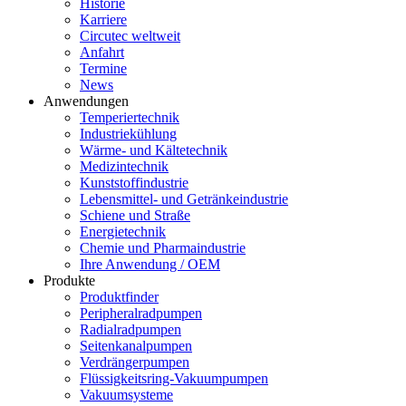
Historie
Karriere
Circutec weltweit
Anfahrt
Termine
News
Anwendungen
Temperiertechnik
Industriekühlung
Wärme- und Kältetechnik
Medizintechnik
Kunststoffindustrie
Lebensmittel- und Getränkeindustrie
Schiene und Straße
Energietechnik
Chemie und Pharmaindustrie
Ihre Anwendung / OEM
Produkte
Produktfinder
Peripheralradpumpen
Radialradpumpen
Seitenkanalpumpen
Verdrängerpumpen
Flüssigkeitsring-Vakuumpumpen
Vakuumsysteme