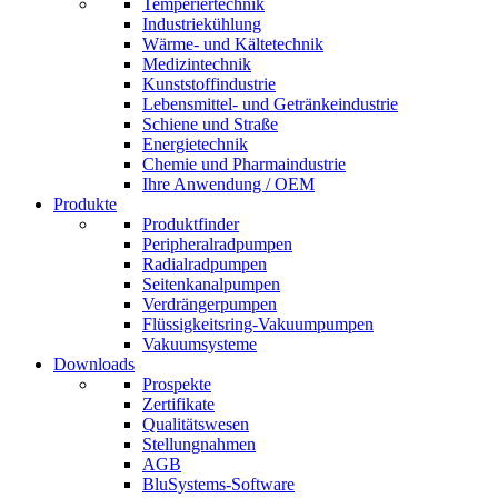
Temperiertechnik
Industriekühlung
Wärme- und Kältetechnik
Medizintechnik
Kunststoffindustrie
Lebensmittel- und Getränkeindustrie
Schiene und Straße
Energietechnik
Chemie und Pharmaindustrie
Ihre Anwendung / OEM
Produkte
Produktfinder
Peripheralradpumpen
Radialradpumpen
Seitenkanalpumpen
Verdrängerpumpen
Flüssigkeitsring-Vakuumpumpen
Vakuumsysteme
Downloads
Prospekte
Zertifikate
Qualitätswesen
Stellungnahmen
AGB
BluSystems-Software