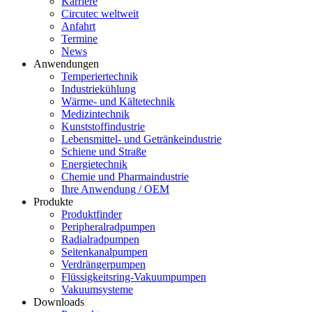
Karriere
Circutec weltweit
Anfahrt
Termine
News
Anwendungen
Temperiertechnik
Industriekühlung
Wärme- und Kältetechnik
Medizintechnik
Kunststoffindustrie
Lebensmittel- und Getränkeindustrie
Schiene und Straße
Energietechnik
Chemie und Pharmaindustrie
Ihre Anwendung / OEM
Produkte
Produktfinder
Peripheralradpumpen
Radialradpumpen
Seitenkanalpumpen
Verdrängerpumpen
Flüssigkeitsring-Vakuumpumpen
Vakuumsysteme
Downloads