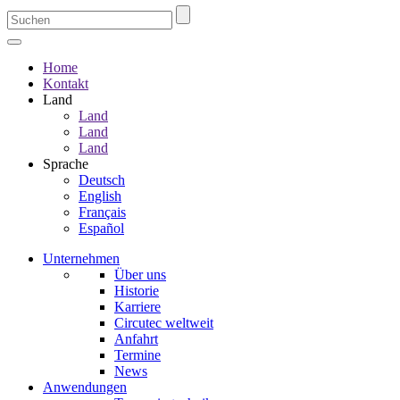
Home
Kontakt
Land
Land
Land
Land
Sprache
Deutsch
English
Français
Español
Unternehmen
Über uns
Historie
Karriere
Circutec weltweit
Anfahrt
Termine
News
Anwendungen