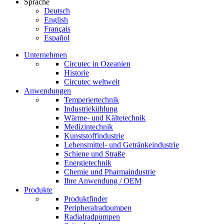
Sprache
Deutsch
English
Français
Español
Unternehmen
Circutec in Ozeanien
Historie
Circutec weltweit
Anwendungen
Temperiertechnik
Industriekühlung
Wärme- und Kältetechnik
Medizintechnik
Kunststoffindustrie
Lebensmittel- und Getränkeindustrie
Schiene und Straße
Energietechnik
Chemie und Pharmaindustrie
Ihre Anwendung / OEM
Produkte
Produktfinder
Peripheralradpumpen
Radialradpumpen