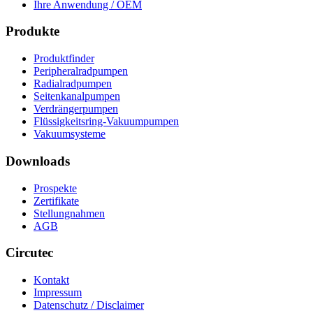
Ihre Anwendung / OEM
Produkte
Produktfinder
Peripheralradpumpen
Radialradpumpen
Seitenkanalpumpen
Verdrängerpumpen
Flüssigkeitsring-Vakuumpumpen
Vakuumsysteme
Downloads
Prospekte
Zertifikate
Stellungnahmen
AGB
Circutec
Kontakt
Impressum
Datenschutz / Disclaimer