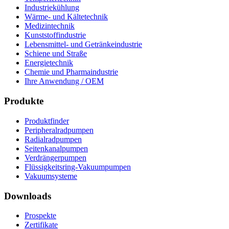
Industriekühlung
Wärme- und Kältetechnik
Medizintechnik
Kunststoffindustrie
Lebensmittel- und Getränkeindustrie
Schiene und Straße
Energietechnik
Chemie und Pharmaindustrie
Ihre Anwendung / OEM
Produkte
Produktfinder
Peripheralradpumpen
Radialradpumpen
Seitenkanalpumpen
Verdrängerpumpen
Flüssigkeitsring-Vakuumpumpen
Vakuumsysteme
Downloads
Prospekte
Zertifikate