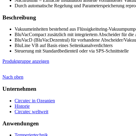
Nachrüstbar – Einfache Installation anstelle vorhandener Va
Durch automatische Regelung und Parameterspeicherung reprod
Beschreibung
Vakuumeinheiten bestehend aus Flüssigkeitsring-Vakuumpumpe
BluVacCompact zusätzlich mit integriertem Abscheider für d
BluVacD (BluVacDezentral) für vorhandene Abscheider/Vakuu
BluLine VB auf Basis eines Seitenkanalverdichters
Steuerung mit Standardbedienteil oder via SPS-Schnittstelle
Produktgruppe anzeigen
Nach oben
Unternehmen
Circutec in Ozeanien
Historie
Circutec weltweit
Anwendungen
Temperiertechnik