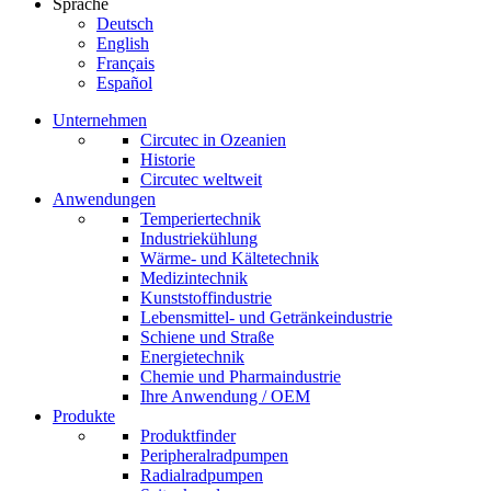
Sprache
Deutsch
English
Français
Español
Unternehmen
Circutec in Ozeanien
Historie
Circutec weltweit
Anwendungen
Temperiertechnik
Industriekühlung
Wärme- und Kältetechnik
Medizintechnik
Kunststoffindustrie
Lebensmittel- und Getränkeindustrie
Schiene und Straße
Energietechnik
Chemie und Pharmaindustrie
Ihre Anwendung / OEM
Produkte
Produktfinder
Peripheralradpumpen
Radialradpumpen