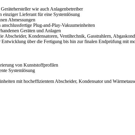
r Gerätehersteller wie auch Anlagenbetreiber
n einziger Lieferant für eine Systemlösung
einen Abmessungen
 anschlussfertige Plug-and-Play-Vakuumeinheiten
orhandenen Geräten und Anlagen
wie Abscheider, Kondensatoren, Ventiltechnik, Gasstrahlern, Abgasko
r Entwicklung über die Fertigung bis hin zur finalen Endprüfung mit 
ierung von Kunststoffprofilen
gente Systemlösung
inheiten mit hocheffizientem Abscheider, Kondensator und Wärmetaus