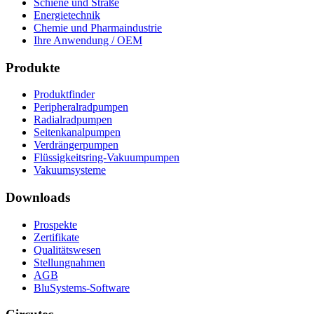
Schiene und Straße
Energietechnik
Chemie und Pharmaindustrie
Ihre Anwendung / OEM
Produkte
Produktfinder
Peripheralradpumpen
Radialradpumpen
Seitenkanalpumpen
Verdrängerpumpen
Flüssigkeitsring-Vakuumpumpen
Vakuumsysteme
Downloads
Prospekte
Zertifikate
Qualitätswesen
Stellungnahmen
AGB
BluSystems-Software