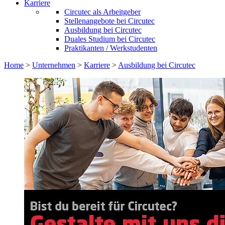
Karriere
Circutec als Arbeitgeber
Stellenangebote bei Circutec
Ausbildung bei Circutec
Duales Studium bei Circutec
Praktikanten / Werkstudenten
Home
>
Unternehmen
>
Karriere
>
Ausbildung bei Circutec