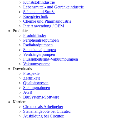
Kunststoffindustrie
Lebensmittel- und Getränkeindustrie
Schiene und Straße
Energietechnik
Chemie und Pharmaindustrie
Ihre Anwendung / OEM
Produkte
Produktfinder
Peripheralradpumpen
Radialradpumpen
Seitenkanalpumpen
Verdrängerpumpen
Flüssigkeitsring-Vakuumpumpen
Vakuumsysteme
Downloads
Prospekte
Zertifikate
Qualitätswesen
Stellungnahmen
AGB
BluSystems-Software
Karriere
Circutec als Arbeitgeber
Stellenangebote bei Circutec
Ausbildung bei Circutec