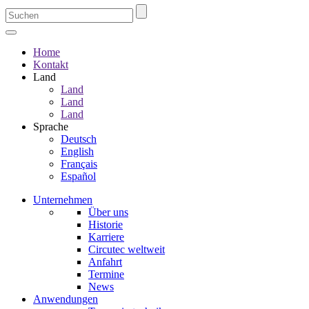
Home
Kontakt
Land
Land
Land
Land
Sprache
Deutsch
English
Français
Español
Unternehmen
Über uns
Historie
Karriere
Circutec weltweit
Anfahrt
Termine
News
Anwendungen