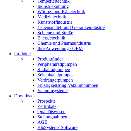
Temperiertechnik
Industriekühlung
Wärme- und Kältetechnik
Medizintechnik
Kunststoffindustrie
Lebensmittel- und Getränkeindustrie
Schiene und Straße
Energietechnik
Chemie und Pharmaindustrie
Ihre Anwendung / OEM
Produkte
Produktfinder
Peripheralradpumpen
Radialradpumpen
Seitenkanalpumpen
Verdrängerpumpen
Flüssigkeitsring-Vakuumpumpen
Vakuumsysteme
Downloads
Prospekte
Zertifikate
Qualitätswesen
Stellungnahmen
AGB
BluSystems-Software