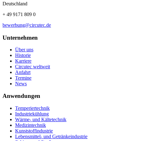
Deutschland
+ 49 9171 809 0
bewerbung@circutec.de
Unternehmen
Über uns
Historie
Karriere
Circutec weltweit
Anfahrt
Termine
News
Anwendungen
Temperiertechnik
Industriekühlung
Wärme- und Kältetechnik
Medizintechnik
Kunststoffindustrie
Lebensmittel- und Getränkeindustrie